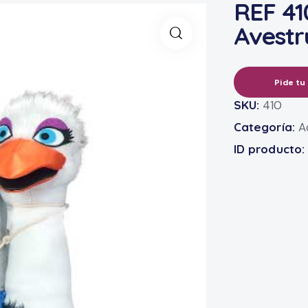
REF 41
Avestr
Pide tu
SKU:
410
Categoría:
A
ID producto