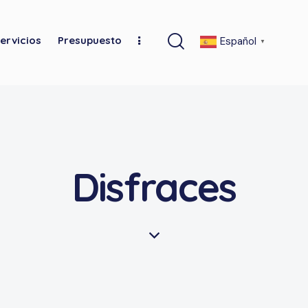
ervicios
Presupuesto
Español
▼
Disfraces