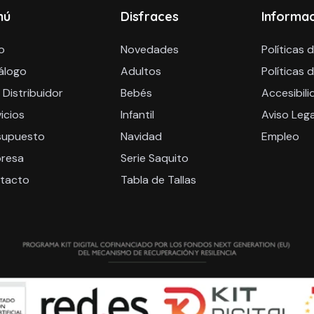
nú
Disfraces
Informa
io
Novedades
Políticas 
álogo
Adultos
Políticas 
 Distribuidor
Bebés
Accesibili
icios
Infantil
Aviso Lega
supuesto
Navidad
Empleo
resa
Serie Saquito
tacto
Tabla de Tallas