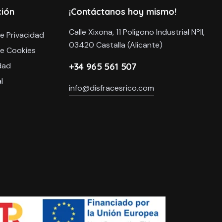
ción
¡Contáctanos hoy mismo!
Calle Xixona, 11 Polígono Industrial NºII,
de Privacidad
03420 Castalla (Alicante)
de Cookies
dad
+34 965 561 507
l
info@disfracesrico.com