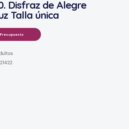
0. Disfraz de Alegre
uz Talla única
 Presupuesto
dultos
:
21422