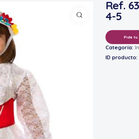
Ref. 63
4-5
Pide tu
Categoría:
In
ID producto