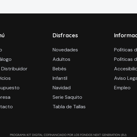
nú
Disfraces
Informa
io
Novedades
Políticas 
álogo
Adultos
Políticas 
 Distribuidor
Bebés
Accesibili
icios
Infantil
Aviso Lega
supuesto
Navidad
Empleo
resa
Serie Saquito
tacto
Tabla de Tallas