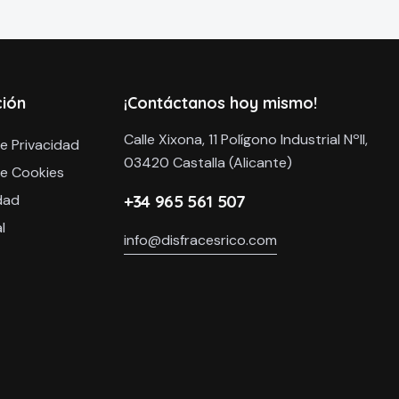
ción
¡Contáctanos hoy mismo!
Calle Xixona, 11 Polígono Industrial NºII,
de Privacidad
03420 Castalla (Alicante)
de Cookies
dad
+34 965 561 507
l
info@disfracesrico.com