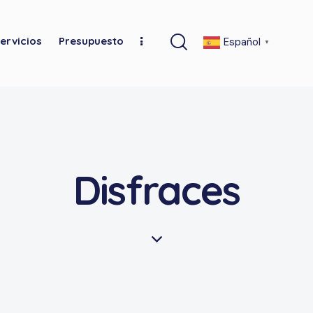
ervicios
Presupuesto
Español
▼
Disfraces