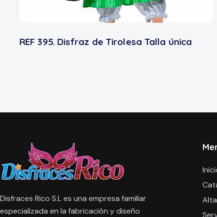
REF 395. Disfraz de Tirolesa Talla única
Me
Inic
Cat
Disfraces Rico S.L es una empresa familiar
Alta
especializada en la fabricación y diseño
Serv