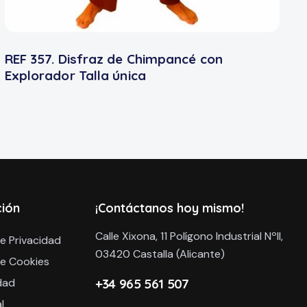
REF 357. Disfraz de Chimpancé con
Explorador Talla única
ción
¡Contáctanos hoy mismo!
Calle Xixona, 11 Polígono Industrial NºII,
de Privacidad
03420 Castalla (Alicante)
de Cookies
dad
+34 965 561 507
l