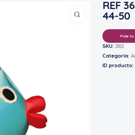
REF 362
44-50
Pide tu
SKU:
362
Categoría:
A
ID producto