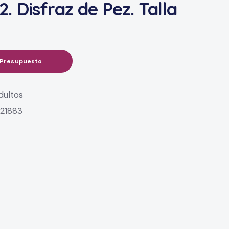
. Disfraz de Pez. Talla
 Presupuesto
dultos
:
21883