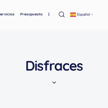
ervicios
Presupuesto
Español
▼
Disfraces