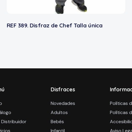
REF 389. Disfraz de Chef Talla única
nú
Disfraces
Informa
io
Novedades
Políticas 
álogo
Adultos
Políticas 
 Distribuidor
Bebés
Accesibili
icios
Infantil
Aviso Lega